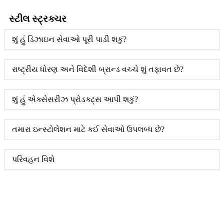
સ્ટીલ સ્ટ્રક્ચર
શું હું ડિઝાઇન સેવાઓ પૂરી પાડી શકું?
રાષ્ટ્રીય ધોરણ અને વિદેશી બ્રાન્ડ વચ્ચે શું તફાવત છે?
શું હું એક્સેસરીઝ પ્રોડક્ટ્સ આપી શકું?
તમારા ઇન્સ્ટોલેશન માટે કઈ સેવાઓ ઉપલબ્ધ છે?
પરિવહન વિશે