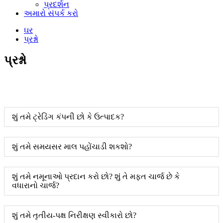
પ્રદર્શન
અમારો સંપર્ક કરો
ઘર
પ્રશ્નો
પ્રશ્નો
શું તમે ટ્રેડિંગ કંપની છો કે ઉત્પાદક?
શું તમે સમયસર માલ પહોંચાડી શકશો?
શું તમે નમૂનાઓ પ્રદાન કરો છો? શું તે મફત ચાર્જ છે કે
વધારાનો ચાર્જ?
શું તમે તૃતીય-પક્ષ નિરીક્ષણ સ્વીકારો છો?