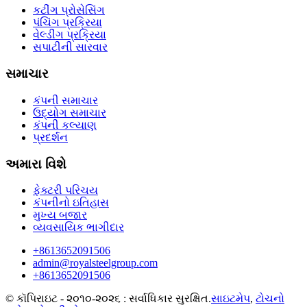
કટીંગ પ્રોસેસિંગ
પંચિંગ પ્રક્રિયા
વેલ્ડીંગ પ્રક્રિયા
સપાટીની સારવાર
સમાચાર
કંપની સમાચાર
ઉદ્યોગ સમાચાર
કંપની કલ્યાણ
પ્રદર્શન
અમારા વિશે
ફેક્ટરી પરિચય
કંપનીનો ઇતિહાસ
મુખ્ય બજાર
વ્યવસાયિક ભાગીદાર
+8613652091506
admin@royalsteelgroup.com
+8613652091506
© કૉપિરાઇટ - ૨૦૧૦-૨૦૨૬ : સર્વાધિકાર સુરક્ષિત.
સાઇટમેપ
,
ટોચનો