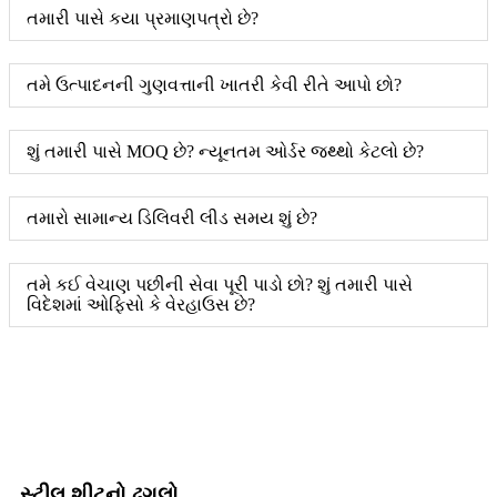
તમારી પાસે કયા પ્રમાણપત્રો છે?
તમે ઉત્પાદનની ગુણવત્તાની ખાતરી કેવી રીતે આપો છો?
શું તમારી પાસે MOQ છે? ન્યૂનતમ ઓર્ડર જથ્થો કેટલો છે?
તમારો સામાન્ય ડિલિવરી લીડ સમય શું છે?
તમે કઈ વેચાણ પછીની સેવા પૂરી પાડો છો? શું તમારી પાસે
વિદેશમાં ઓફિસો કે વેરહાઉસ છે?
સ્ટીલ શીટનો ઢગલો