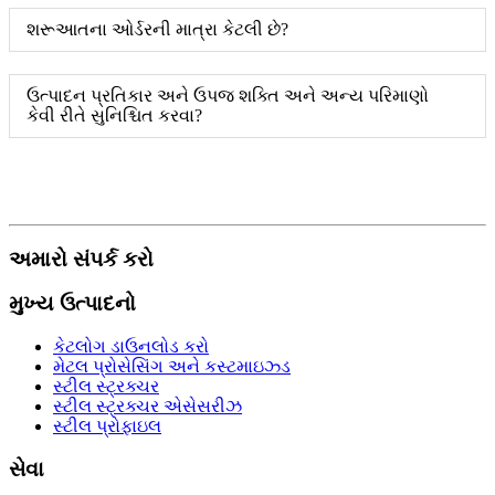
શરૂઆતના ઓર્ડરની માત્રા કેટલી છે?
ઉત્પાદન પ્રતિકાર અને ઉપજ શક્તિ અને અન્ય પરિમાણો
કેવી રીતે સુનિશ્ચિત કરવા?
અમારો સંપર્ક કરો
મુખ્ય ઉત્પાદનો
કેટલોગ ડાઉનલોડ કરો
મેટલ પ્રોસેસિંગ અને કસ્ટમાઇઝ્ડ
સ્ટીલ સ્ટ્રક્ચર
સ્ટીલ સ્ટ્રક્ચર એસેસરીઝ
સ્ટીલ પ્રોફાઇલ
સેવા