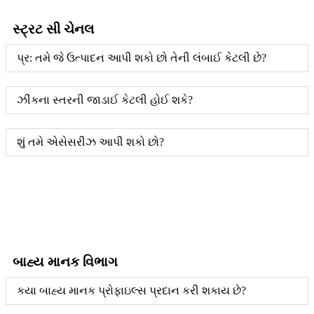
સ્ટ્રટ સી ચેનલ
પ્ર: તમે જે ઉત્પાદન આપી શકો છો તેની લંબાઈ કેટલી છે?
ઝીંકના સ્તરની જાડાઈ કેટલી હોઈ શકે?
શું તમે એસેસરીઝ આપી શકો છો?
બાહ્ય માનક વિભાગ
કયા બાહ્ય માનક પ્રોફાઇલ્સ પ્રદાન કરી શકાય છે?