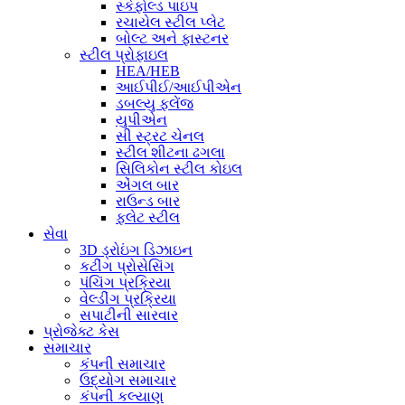
સ્કેફોલ્ડ પાઇપ
રચાયેલ સ્ટીલ પ્લેટ
બોલ્ટ અને ફાસ્ટનર
સ્ટીલ પ્રોફાઇલ
HEA/HEB
આઈપીઈ/આઈપીએન
ડબલ્યુ ફ્લેંજ
યુપીએન
સી સ્ટ્રટ ચેનલ
સ્ટીલ શીટના ઢગલા
સિલિકોન સ્ટીલ કોઇલ
એંગલ બાર
રાઉન્ડ બાર
ફ્લેટ સ્ટીલ
સેવા
3D ડ્રોઇંગ ડિઝાઇન
કટીંગ પ્રોસેસિંગ
પંચિંગ પ્રક્રિયા
વેલ્ડીંગ પ્રક્રિયા
સપાટીની સારવાર
પ્રોજેક્ટ કેસ
સમાચાર
કંપની સમાચાર
ઉદ્યોગ સમાચાર
કંપની કલ્યાણ