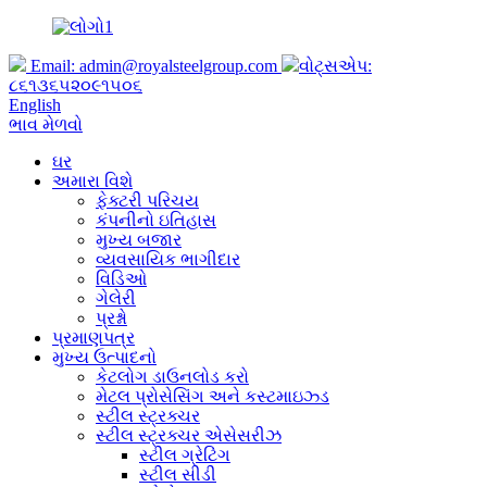
Email:
admin@royalsteelgroup.com
વોટ્સએપ:
૮૬૧૩૬૫૨૦૯૧૫૦૬
English
ભાવ મેળવો
ઘર
અમારા વિશે
ફેક્ટરી પરિચય
કંપનીનો ઇતિહાસ
મુખ્ય બજાર
વ્યવસાયિક ભાગીદાર
વિડિઓ
ગેલેરી
પ્રશ્નો
પ્રમાણપત્ર
મુખ્ય ઉત્પાદનો
કેટલોગ ડાઉનલોડ કરો
મેટલ પ્રોસેસિંગ અને કસ્ટમાઇઝ્ડ
સ્ટીલ સ્ટ્રક્ચર
સ્ટીલ સ્ટ્રક્ચર એસેસરીઝ
સ્ટીલ ગ્રેટિંગ
સ્ટીલ સીડી