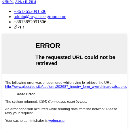
બ્લોગ
,
ટોચની શોધ
+8613652091506
admin@royalsteelgroup.com
+8613652091506
ટોચ
↑