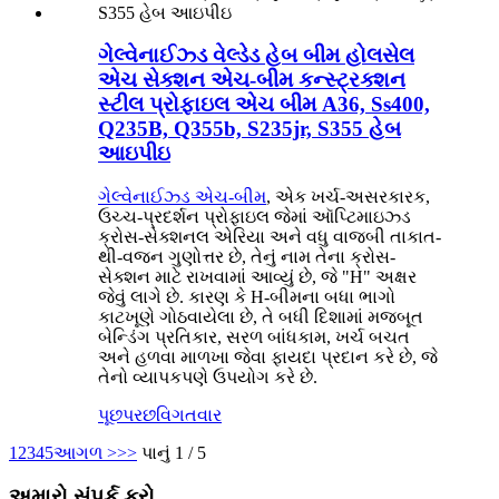
ગેલ્વેનાઈઝ્ડ વેલ્ડેડ હેબ બીમ હોલસેલ
એચ સેક્શન એચ-બીમ કન્સ્ટ્રક્શન
સ્ટીલ પ્રોફાઇલ એચ બીમ A36, Ss400,
Q235B, Q355b, S235jr, S355 હેબ
આઇપીઇ
ગેલ્વેનાઈઝ્ડ એચ-બીમ
, એક ખર્ચ-અસરકારક,
ઉચ્ચ-પ્રદર્શન પ્રોફાઇલ જેમાં ઑપ્ટિમાઇઝ્ડ
ક્રોસ-સેક્શનલ એરિયા અને વધુ વાજબી તાકાત-
થી-વજન ગુણોત્તર છે, તેનું નામ તેના ક્રોસ-
સેક્શન માટે રાખવામાં આવ્યું છે, જે "H" અક્ષર
જેવું લાગે છે. કારણ કે H-બીમના બધા ભાગો
કાટખૂણે ગોઠવાયેલા છે, તે બધી દિશામાં મજબૂત
બેન્ડિંગ પ્રતિકાર, સરળ બાંધકામ, ખર્ચ બચત
અને હળવા માળખા જેવા ફાયદા પ્રદાન કરે છે, જે
તેનો વ્યાપકપણે ઉપયોગ કરે છે.
પૂછપરછ
વિગતવાર
1
2
3
4
5
આગળ >
>>
પાનું 1 / 5
અમારો સંપર્ક કરો