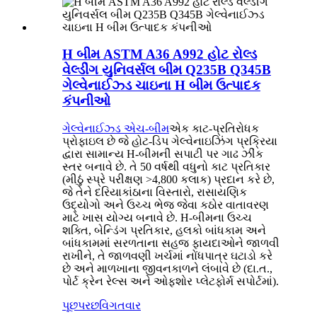
H બીમ ASTM A36 A992 હોટ રોલ્ડ
વેલ્ડીંગ યુનિવર્સલ બીમ Q235B Q345B
ગેલ્વેનાઈઝ્ડ ચાઇના H બીમ ઉત્પાદક
કંપનીઓ
ગેલ્વેનાઈઝ્ડ એચ-બીમ
એક કાટ-પ્રતિરોધક
પ્રોફાઇલ છે જે હોટ-ડિપ ગેલ્વેનાઇઝિંગ પ્રક્રિયા
દ્વારા સામાન્ય H-બીમની સપાટી પર ગાઢ ઝીંક
સ્તર બનાવે છે. તે 50 વર્ષથી વધુનો કાટ પ્રતિકાર
(મીઠું સ્પ્રે પરીક્ષણ >4,800 કલાક) પ્રદાન કરે છે,
જે તેને દરિયાકાંઠાના વિસ્તારો, રાસાયણિક
ઉદ્યોગો અને ઉચ્ચ ભેજ જેવા કઠોર વાતાવરણ
માટે ખાસ યોગ્ય બનાવે છે. H-બીમના ઉચ્ચ
શક્તિ, બેન્ડિંગ પ્રતિકાર, હલકો બાંધકામ અને
બાંધકામમાં સરળતાના સહજ ફાયદાઓને જાળવી
રાખીને, તે જાળવણી ખર્ચમાં નોંધપાત્ર ઘટાડો કરે
છે અને માળખાના જીવનકાળને લંબાવે છે (દા.ત.,
પોર્ટ ક્રેન રેલ્સ અને ઓફશોર પ્લેટફોર્મ સપોર્ટમાં).
પૂછપરછ
વિગતવાર