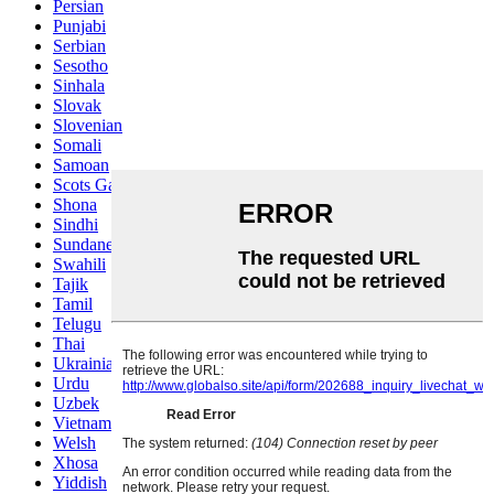
Persian
Punjabi
Serbian
Sesotho
Sinhala
Slovak
Slovenian
Somali
Samoan
Scots Gaelic
Shona
Sindhi
Sundanese
Swahili
Tajik
Tamil
Telugu
Thai
Ukrainian
Urdu
Uzbek
Vietnamese
Welsh
Xhosa
Yiddish