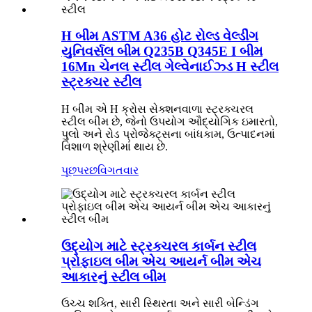
H બીમ ASTM A36 હોટ રોલ્ડ વેલ્ડીંગ
યુનિવર્સલ બીમ Q235B Q345E I બીમ
16Mn ચેનલ સ્ટીલ ગેલ્વેનાઈઝ્ડ H સ્ટીલ
સ્ટ્રક્ચર સ્ટીલ
H બીમ એ H ક્રોસ સેક્શનવાળા સ્ટ્રક્ચરલ
સ્ટીલ બીમ છે, જેનો ઉપયોગ ઔદ્યોગિક ઇમારતો,
પુલો અને રોડ પ્રોજેક્ટ્સના બાંધકામ, ઉત્પાદનમાં
વિશાળ શ્રેણીમાં થાય છે.
પૂછપરછ
વિગતવાર
ઉદ્યોગ માટે સ્ટ્રક્ચરલ કાર્બન સ્ટીલ
પ્રોફાઇલ બીમ એચ આયર્ન બીમ એચ
આકારનું સ્ટીલ બીમ
ઉચ્ચ શક્તિ, સારી સ્થિરતા અને સારી બેન્ડિંગ