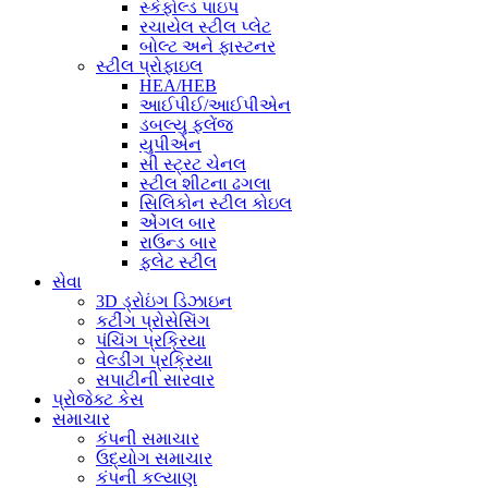
સ્કેફોલ્ડ પાઇપ
રચાયેલ સ્ટીલ પ્લેટ
બોલ્ટ અને ફાસ્ટનર
સ્ટીલ પ્રોફાઇલ
HEA/HEB
આઈપીઈ/આઈપીએન
ડબલ્યુ ફ્લેંજ
યુપીએન
સી સ્ટ્રટ ચેનલ
સ્ટીલ શીટના ઢગલા
સિલિકોન સ્ટીલ કોઇલ
એંગલ બાર
રાઉન્ડ બાર
ફ્લેટ સ્ટીલ
સેવા
3D ડ્રોઇંગ ડિઝાઇન
કટીંગ પ્રોસેસિંગ
પંચિંગ પ્રક્રિયા
વેલ્ડીંગ પ્રક્રિયા
સપાટીની સારવાર
પ્રોજેક્ટ કેસ
સમાચાર
કંપની સમાચાર
ઉદ્યોગ સમાચાર
કંપની કલ્યાણ