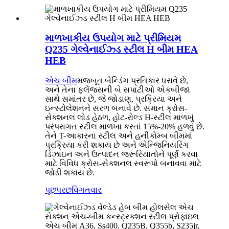
માળખાકીય ઉપયોગ માટે પ્રીમિયમ
Q235 ગેલ્વેનાઈઝ્ડ સ્ટીલ H બીમ HEA
HEB
એચ બીમ
મજબૂત બેન્ડિંગ પ્રતિકાર ધરાવે છે,
અને તેના ફ્લેંજ્સની બે સપાટીઓ એકબીજા
સાથે સમાંતર છે, જે જોડાણ, પ્રક્રિયા અને
ઇન્સ્ટોલેશનને સરળ બનાવે છે. સમાન ક્રોસ-
સેક્શનલ લોડ હેઠળ, હોટ-રોલ્ડ H-સ્ટીલ માળખું
પરંપરાગત સ્ટીલ માળખા કરતાં 15%-20% હળવું છે.
તેને T-આકારના સ્ટીલ અને હનીકોમ્બ બીમમાં
પ્રક્રિયા કરી શકાય છે અને એન્જિનિયરિંગ
ડિઝાઇન અને ઉત્પાદન જરૂરિયાતોને પૂર્ણ કરવા
માટે વિવિધ ક્રોસ-સેક્શનલ સ્વરૂપો બનાવવા માટે
જોડી શકાય છે.
પૂછપરછ
વિગતવાર