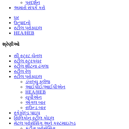
પ્રદર્શન
અમારો સંપર્ક કરો
ઘર
ઉત્પાદનો
સ્ટીલ પ્રોફાઇલ
HEA/HEB
શ્રેણીઓ
સી સ્ટ્રટ ચેનલ
સ્ટીલ સ્ટ્રક્ચર
સ્ટીલ શીટના ઢગલા
સ્ટીલ રેલ
સ્ટીલ પ્રોફાઇલ
ડબલ્યુ ફ્લેંજ
આઈપીઈ/આઈપીએન
HEA/HEB
યુપીએન
એંગલ બાર
રાઉન્ડ બાર
સ્કેફોલ્ડ પાઇપ
સિલિકોન સ્ટીલ કોઇલ
મેટલ પ્રોસેસિંગ અને કસ્ટમાઇઝ્ડ
કટીંગ પ્રોસેસિંગ