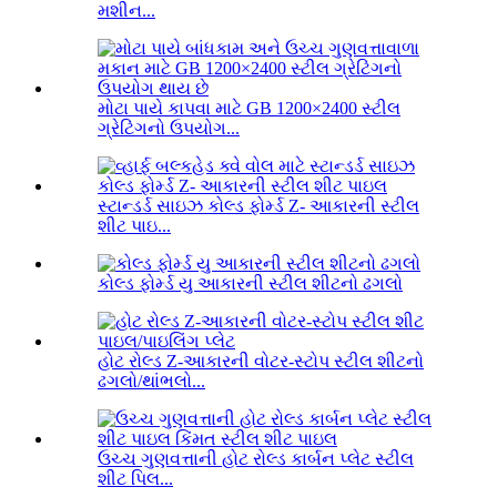
મશીન...
મોટા પાયે કાપવા માટે GB 1200×2400 સ્ટીલ
ગ્રેટિંગનો ઉપયોગ...
સ્ટાન્ડર્ડ સાઇઝ કોલ્ડ ફોર્મ્ડ Z- આકારની સ્ટીલ
શીટ પાઇ...
કોલ્ડ ફોર્મ્ડ યુ આકારની સ્ટીલ શીટનો ઢગલો
હોટ રોલ્ડ Z-આકારની વોટર-સ્ટોપ સ્ટીલ શીટનો
ઢગલો/થાંભલો...
ઉચ્ચ ગુણવત્તાની હોટ રોલ્ડ કાર્બન પ્લેટ સ્ટીલ
શીટ પિલ...