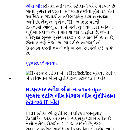
એચ બીમ
ચેનલ સ્ટીલ એ સ્ટીલનો એક પ્રકાર છે
જેનો ક્રોસ-સેક્શન "H" અક્ષર જેવો હોય છે; તેને
આર્થિક માળખાકીય સ્ટીલ પ્રોફાઇલ માનવામાં
આવે છે. તેનું નામ તેના "H" આકાર પરથી
રાખવામાં આવ્યું છે. I-બીમની તુલનામાં, H-બીમમાં
પહોળા ફ્લેંજ અને પાતળા જાળા હોય છે, જેના
પરિણામે શ્રેષ્ઠ ક્રોસ-સેક્શનલ કામગીરી થાય છે,
જેના કારણે તેઓ ઓછા સ્ટીલ સામગ્રીનો
ઉપયોગ કરતી વખતે વધુ ભારનો સામનો કરી શકે
છે.
પૂછપરછ
વિગતવાર
H-પ્રકાર સ્ટીલ બીમ Hea/heb/Ipe
પ્રકાર સ્ટીલ બીમ વિભાગ બીમ યુરોપિયન
સ્ટાન્ડર્ડ H બીમ
HEB સ્ટીલ એ યુરોપિયન ધોરણો અનુસાર
ઉત્પાદિત એક પ્રકારનો B-પ્રોફાઇલ H-બીમ છે.
તેનો ક્રોસ-સેક્શન "H" આકારનો છે, જેમાં
સમાંતર ફ્લેંજ અને ઊભી જાળીનો સમાવેશ થાય