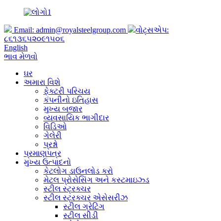
Email:
admin@royalsteelgroup.com
વોટ્સએપ:
૮૬૧૩૬૫૨૦૯૧૫૦૬
English
ભાવ મેળવો
ઘર
અમારા વિશે
ફેક્ટરી પરિચય
કંપનીનો ઇતિહાસ
મુખ્ય બજાર
વ્યવસાયિક ભાગીદાર
વિડિઓ
ગેલેરી
પ્રશ્નો
પ્રમાણપત્ર
મુખ્ય ઉત્પાદનો
કેટલોગ ડાઉનલોડ કરો
મેટલ પ્રોસેસિંગ અને કસ્ટમાઇઝ્ડ
સ્ટીલ સ્ટ્રક્ચર
સ્ટીલ સ્ટ્રક્ચર એસેસરીઝ
સ્ટીલ ગ્રેટિંગ
સ્ટીલ સીડી