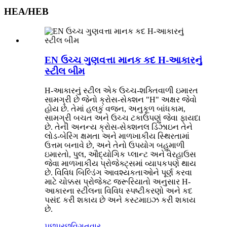
HEA/HEB
EN ઉચ્ચ ગુણવત્તા માનક કદ H-આકારનું
સ્ટીલ બીમ
H-આકારનું સ્ટીલ એક ઉચ્ચ-શક્તિવાળી ઇમારત
સામગ્રી છે જેનો ક્રોસ-સેક્શન "H" અક્ષર જેવો
હોય છે. તેમાં હલકું વજન, અનુકૂળ બાંધકામ,
સામગ્રી બચત અને ઉચ્ચ ટકાઉપણું જેવા ફાયદા
છે. તેની અનન્ય ક્રોસ-સેક્શનલ ડિઝાઇન તેને
લોડ-બેરિંગ ક્ષમતા અને માળખાકીય સ્થિરતામાં
ઉત્તમ બનાવે છે, અને તેનો ઉપયોગ બહુમાળી
ઇમારતો, પુલ, ઔદ્યોગિક પ્લાન્ટ અને વેરહાઉસ
જેવા માળખાકીય પ્રોજેક્ટ્સમાં વ્યાપકપણે થાય
છે. વિવિધ બિલ્ડિંગ આવશ્યકતાઓને પૂર્ણ કરવા
માટે ચોક્કસ પ્રોજેક્ટ જરૂરિયાતો અનુસાર H-
આકારના સ્ટીલના વિવિધ સ્પષ્ટીકરણો અને કદ
પસંદ કરી શકાય છે અને કસ્ટમાઇઝ કરી શકાય
છે.
પૂછપરછ
વિગતવાર