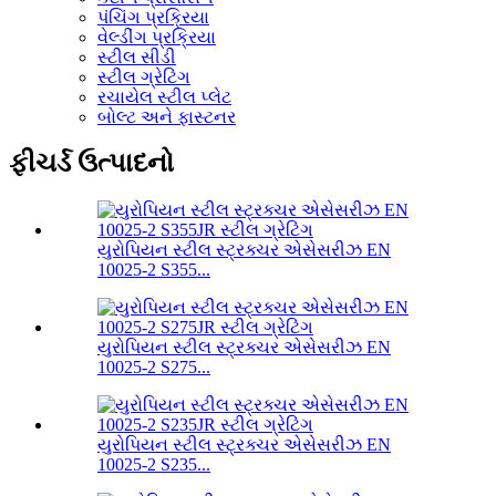
પંચિંગ પ્રક્રિયા
વેલ્ડીંગ પ્રક્રિયા
સ્ટીલ સીડી
સ્ટીલ ગ્રેટિંગ
રચાયેલ સ્ટીલ પ્લેટ
બોલ્ટ અને ફાસ્ટનર
ફીચર્ડ ઉત્પાદનો
યુરોપિયન સ્ટીલ સ્ટ્રક્ચર એસેસરીઝ EN
10025-2 S355...
યુરોપિયન સ્ટીલ સ્ટ્રક્ચર એસેસરીઝ EN
10025-2 S275...
યુરોપિયન સ્ટીલ સ્ટ્રક્ચર એસેસરીઝ EN
10025-2 S235...