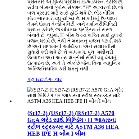
પ્રતિકાર એ મુખ્ય પ્રદર્શન H-આકારના સ્ટીલ છે.
સ્ટીલ બીમનો ક્રોસ-સેક્શન "H" આકારનો છે, જે
બળ પ્રસાર માટે સારો હોઈ શકે છે, લોડ બેરિંગ
મોટા ભાર માટે વધુ યોગ્ય છે. H-બીમનું ઉત્પાદન
તેમને ઉન્નત વેલ્ડેબિલિટી અને મશીનરીબિલિટી
પ્રદાન કરે છે, જે બાંધકામ પ્રક્રિયાને સરળ
બનાવે છે. વધુમાં, H-બીમ ઉચ્ચ શક્તિ સાથે હલકો
વજન ધરાવે છે, તેથી તે મકાનનું વજન ઘટાડી શકે
છે અને માળખાની આર્થિકતા અને સલામતીમાં
સુધારો કરી શકે છે. તે બાંધકામ, પુલ, મશીનરી
ઉત્પાદન અને અન્ય ક્ષેત્રોમાં સૌથી વધુ વેચાતું
ઉત્પાદન છે, અને તે એક છે જેના વિના આધુનિક
એન્જિનિયરિંગ કરી શકતું નથી.
પૂછપરછ
વિગતવાર
(St37-2) (USt37-2) (RSt37-2) A570
Gr.A ગ્રેડ સાથે બિલ્ડિંગ / H આકારના
સ્ટીલ સ્ટ્રક્ચર માટે ASTM A36 HEA
HEB IPE H બીમ I બીમ