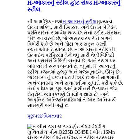
H-આકારનું સ્ટીલ હોટ રોલ્ડ H-આકારનું
સ્ટીલ
ની લાક્ષણિકતાઓ
H આકારનું સ્ટીલ
મુખ્યત્વે
ઉચ્ચ શક્તિ, સારી સ્થિરતા અને ઉત્તમ બેન્ડિંગ
પ્રતિકારનો સમાવેશ થાય છે. તેનો ક્રોસ-સેક્શન
"H" આકારનો છે, જે અસરકારક રીતે બળને
વિખેરી શકે છે અને મોટા ભાર સહન કરતી
રચનાઓ માટે યોગ્ય છે. H-આકારના સ્ટીલની
ઉત્પાદન પ્રક્રિયા તેને વધુ સારી વેલ્ડેબિલિટી
અને પ્રોસેસેબિલિટી બનાવે છે, અને સ્થળ પર
બાંધકામને સરળ બનાવે છે. વધુમાં, H-આકારનું
સ્ટીલ વજનમાં હલકું અને મજબૂતાઈમાં ઊંચું છે,
જે ઇમારતનું વજન ઘટાડી શકે છે અને માળખાની
અર્થવ્યવસ્થા અને સલામતીમાં સુધારો કરી શકે છે.
તેનો બાંધકામ, પુલ અને મશીનરી ઉત્પાદન જેવા
ક્ષેત્રોમાં વ્યાપકપણે ઉપયોગ થાય છે, અને
આધુનિક એન્જિનિયરિંગમાં તે એક અનિવાર્ય
સામગ્રી બની ગયું છે.
પૂછપરછ
વિગતવાર