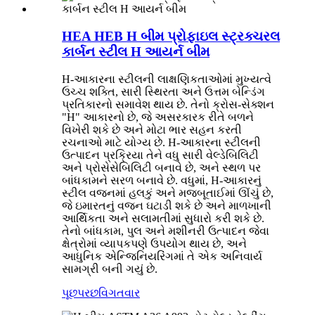
HEA HEB H બીમ પ્રોફાઇલ સ્ટ્રક્ચરલ
કાર્બન સ્ટીલ H આયર્ન બીમ
H-આકારના સ્ટીલની લાક્ષણિકતાઓમાં મુખ્યત્વે
ઉચ્ચ શક્તિ, સારી સ્થિરતા અને ઉત્તમ બેન્ડિંગ
પ્રતિકારનો સમાવેશ થાય છે. તેનો ક્રોસ-સેક્શન
"H" આકારનો છે, જે અસરકારક રીતે બળને
વિખેરી શકે છે અને મોટા ભાર સહન કરતી
રચનાઓ માટે યોગ્ય છે. H-આકારના સ્ટીલની
ઉત્પાદન પ્રક્રિયા તેને વધુ સારી વેલ્ડેબિલિટી
અને પ્રોસેસેબિલિટી બનાવે છે, અને સ્થળ પર
બાંધકામને સરળ બનાવે છે. વધુમાં, H-આકારનું
સ્ટીલ વજનમાં હલકું અને મજબૂતાઈમાં ઊંચું છે,
જે ઇમારતનું વજન ઘટાડી શકે છે અને માળખાની
આર્થિકતા અને સલામતીમાં સુધારો કરી શકે છે.
તેનો બાંધકામ, પુલ અને મશીનરી ઉત્પાદન જેવા
ક્ષેત્રોમાં વ્યાપકપણે ઉપયોગ થાય છે, અને
આધુનિક એન્જિનિયરિંગમાં તે એક અનિવાર્ય
સામગ્રી બની ગયું છે.
પૂછપરછ
વિગતવાર