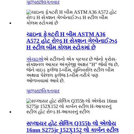
પૂછપરછ
વિગતવાર
ચાઇના ફેક્ટરી H બીમ ASTM A36
A572 હોટ રોલ્ડ H સેક્શન ગેલ્વેનાઈઝ્ડ
H સ્ટીલ બીમ કોલમ સ્ટોકમાં છે
એચઇએ
એ સ્ટીલનો એક પ્રકાર છે જેનો ક્રોસ-
સેક્શનલ આકાર અંગ્રેજી અક્ષર "H" જેવો જ છે,
જેને વાઇડ ફ્લેંજ I-બીમ, યુનિવર્સલ સ્ટીલ બીમ
અથવા પેરેલલ ફ્લેંજ I-બીમ તરીકે પણ
ઓળખવામાં આવે છે.
પૂછપરછ
વિગતવાર
સપ્લાયર હોટ સેલિંગ Q355b લો એલોય
16mn S275jr 152X152 લો કાર્બન સ્ટીલ