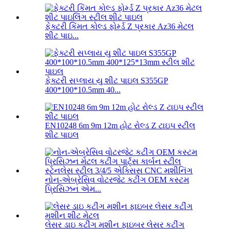
ફેક્ટરી કિંમત કોલ્ડ ફોર્મ્ડ Z પ્રકાર Az36 મેટલ
શીટ પાઇ...
ફેક્ટરી સપ્લાય યુ શીટ પાઇલ S355GP
400*100*10.5mm 40...
EN10248 6m 9m 12m હોટ રોલ્ડ Z ટાઇપ સ્ટીલ
શીટ પાઇલ
નોન-એબ્રેસિવ વોટરજેટ કટીંગ OEM કસ્ટમ
પ્રિસિઝન એમ...
લેસર ડાઇ કટીંગ મશીન ફાઇબર લેસર કટીંગ