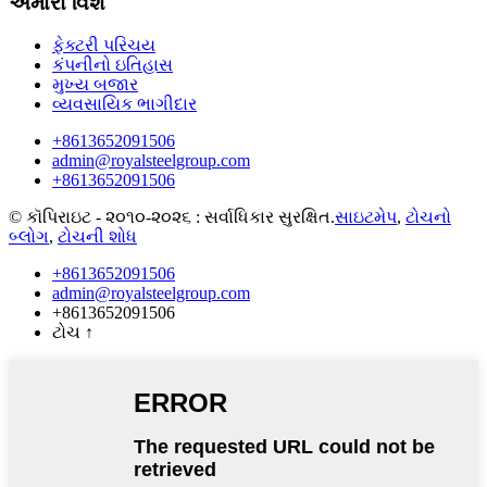
અમારા વિશે
ફેક્ટરી પરિચય
કંપનીનો ઇતિહાસ
મુખ્ય બજાર
વ્યવસાયિક ભાગીદાર
+8613652091506
admin@royalsteelgroup.com
+8613652091506
© કૉપિરાઇટ - ૨૦૧૦-૨૦૨૬ : સર્વાધિકાર સુરક્ષિત.
સાઇટમેપ
,
ટોચનો
બ્લોગ
,
ટોચની શોધ
+8613652091506
admin@royalsteelgroup.com
+8613652091506
ટોચ
↑