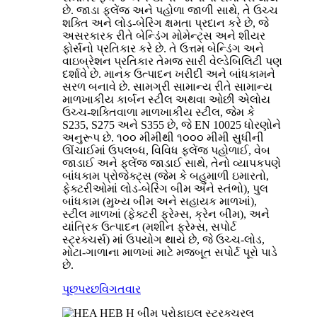
છે. જાડા ફ્લેંજ અને પહોળા જાળી સાથે, તે ઉચ્ચ
શક્તિ અને લોડ-બેરિંગ ક્ષમતા પ્રદાન કરે છે, જે
અસરકારક રીતે બેન્ડિંગ મોમેન્ટ્સ અને શીયર
ફોર્સનો પ્રતિકાર કરે છે. તે ઉત્તમ બેન્ડિંગ અને
વાઇબ્રેશન પ્રતિકાર તેમજ સારી વેલ્ડેબિલિટી પણ
દર્શાવે છે. માનક ઉત્પાદન ખરીદી અને બાંધકામને
સરળ બનાવે છે. સામગ્રી સામાન્ય રીતે સામાન્ય
માળખાકીય કાર્બન સ્ટીલ અથવા ઓછી એલોય
ઉચ્ચ-શક્તિવાળા માળખાકીય સ્ટીલ, જેમ કે
S235, S275 અને S355 છે, જે EN 10025 ધોરણોને
અનુરૂપ છે. ૧૦૦ મીમીથી ૧૦૦૦ મીમી સુધીની
ઊંચાઈમાં ઉપલબ્ધ, વિવિધ ફ્લેંજ પહોળાઈ, વેબ
જાડાઈ અને ફ્લેંજ જાડાઈ સાથે, તેનો વ્યાપકપણે
બાંધકામ પ્રોજેક્ટ્સ (જેમ કે બહુમાળી ઇમારતો,
ફેક્ટરીઓમાં લોડ-બેરિંગ બીમ અને સ્તંભો), પુલ
બાંધકામ (મુખ્ય બીમ અને સહાયક માળખાં),
સ્ટીલ માળખાં (ફેક્ટરી ફ્રેમ્સ, ક્રેન બીમ), અને
યાંત્રિક ઉત્પાદન (મશીન ફ્રેમ્સ, સપોર્ટ
સ્ટ્રક્ચર્સ) માં ઉપયોગ થાય છે, જે ઉચ્ચ-લોડ,
મોટા-ગાળાના માળખાં માટે મજબૂત સપોર્ટ પૂરો પાડે
છે.
પૂછપરછ
વિગતવાર