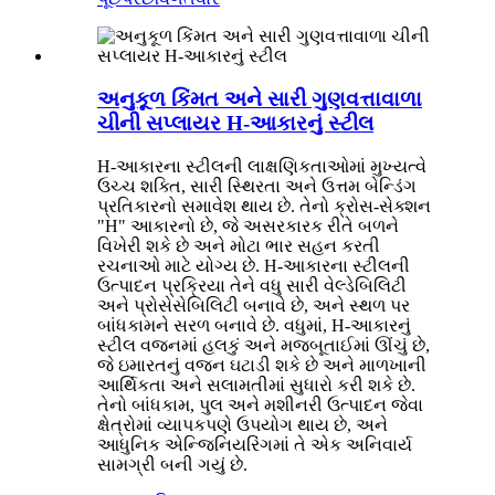
અનુકૂળ કિંમત અને સારી ગુણવત્તાવાળા
ચીની સપ્લાયર H-આકારનું સ્ટીલ
H-આકારના સ્ટીલની લાક્ષણિકતાઓમાં મુખ્યત્વે
ઉચ્ચ શક્તિ, સારી સ્થિરતા અને ઉત્તમ બેન્ડિંગ
પ્રતિકારનો સમાવેશ થાય છે. તેનો ક્રોસ-સેક્શન
"H" આકારનો છે, જે અસરકારક રીતે બળને
વિખેરી શકે છે અને મોટા ભાર સહન કરતી
રચનાઓ માટે યોગ્ય છે. H-આકારના સ્ટીલની
ઉત્પાદન પ્રક્રિયા તેને વધુ સારી વેલ્ડેબિલિટી
અને પ્રોસેસેબિલિટી બનાવે છે, અને સ્થળ પર
બાંધકામને સરળ બનાવે છે. વધુમાં, H-આકારનું
સ્ટીલ વજનમાં હલકું અને મજબૂતાઈમાં ઊંચું છે,
જે ઇમારતનું વજન ઘટાડી શકે છે અને માળખાની
આર્થિકતા અને સલામતીમાં સુધારો કરી શકે છે.
તેનો બાંધકામ, પુલ અને મશીનરી ઉત્પાદન જેવા
ક્ષેત્રોમાં વ્યાપકપણે ઉપયોગ થાય છે, અને
આધુનિક એન્જિનિયરિંગમાં તે એક અનિવાર્ય
સામગ્રી બની ગયું છે.