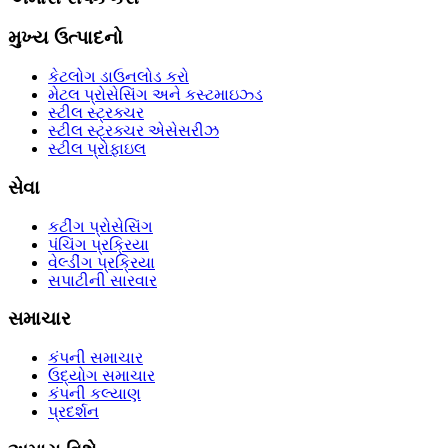
મુખ્ય ઉત્પાદનો
કેટલોગ ડાઉનલોડ કરો
મેટલ પ્રોસેસિંગ અને કસ્ટમાઇઝ્ડ
સ્ટીલ સ્ટ્રક્ચર
સ્ટીલ સ્ટ્રક્ચર એસેસરીઝ
સ્ટીલ પ્રોફાઇલ
સેવા
કટીંગ પ્રોસેસિંગ
પંચિંગ પ્રક્રિયા
વેલ્ડીંગ પ્રક્રિયા
સપાટીની સારવાર
સમાચાર
કંપની સમાચાર
ઉદ્યોગ સમાચાર
કંપની કલ્યાણ
પ્રદર્શન