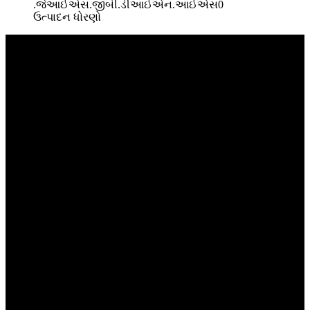
.જેઆઈએસ.જીબી.ડીઆઈએન.આઈએસ0
ઉત્પાદન ધોરણો