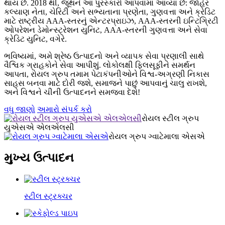
થાય છે. 2018 થી, જૂથને આ પુરસ્કારો આપવામાં આવ્યા છે: જાહેર
કલ્યાણ નેતા, ચેરિટી અને સભ્યતાના પ્રણેતા, ગુણવત્તા અને ક્રેડિટ
માટે રાષ્ટ્રીય AAA-સ્તરનું એન્ટરપ્રાઇઝ, AAA-સ્તરની ઇન્ટિગ્રિટી
ઓપરેશન ડેમોન્સ્ટ્રેશન યુનિટ, AAA-સ્તરની ગુણવત્તા અને સેવા
ક્રેડિટ યુનિટ, વગેરે.
ભવિષ્યમાં, અમે શ્રેષ્ઠ ઉત્પાદનો અને વ્યાપક સેવા પ્રણાલી સાથે
વૈશ્વિક ગ્રાહકોને સેવા આપીશું. લોકોલક્ષી ફિલસૂફીને સમર્થન
આપતા, રોયલ ગ્રુપ તમામ પેટાકંપનીઓને વિશ્વ-અગ્રણી નિકાસ
સાહસ બનવા માટે દોરી જશે, સમાજને પાછું આપવાનું ચાલુ રાખશે,
અને વિશ્વને ચીની ઉત્પાદનને સમજવા દેશે!
વધુ જાણો
અમારો સંપર્ક કરો
રોયલ સ્ટીલ ગ્રુપ
યુએસએ એલએલસી
રોયલ ગ્રુપ ગ્વાટેમાલા એસએ
મુખ્ય ઉત્પાદન
સ્ટીલ સ્ટ્રક્ચર