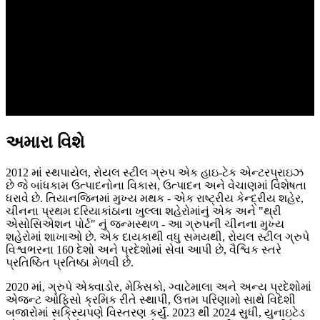
અમારા વિશે
2012 માં સ્થપાયેલ, રોયલ સ્ટીલ ગ્રુપ એક હાઇ-ટેક એન્ટરપ્રાઇઝ
છે જે બાંધકામ ઉત્પાદનોના વિકાસ, ઉત્પાદન અને વેચાણમાં વિશેષતા
ધરાવે છે. તિયાનજિનમાં મુખ્ય મથક - એક રાષ્ટ્રીય કેન્દ્રીય શહેર,
ચીનના પ્રથમ દરિયાકાંઠાના ખુલ્લા શહેરોમાંનું એક અને "થ્રી
એસોસિએશન પોર્ટ" નું જન્મસ્થળ - આ ગ્રુપની ચીનના મુખ્ય
શહેરોમાં શાખાઓ છે. એક દાયકાથી વધુ સમયથી, રોયલ સ્ટીલ ગ્રુપે
વિશ્વભરના 160 દેશો અને પ્રદેશોમાં સેવા આપી છે, વૈશ્વિક સ્તરે
પ્રતિષ્ઠિત પ્રતિષ્ઠા મેળવી છે.
2020 માં, ગ્રુપે એક્વાડોર, મેક્સિકો, ગ્વાટેમાલા અને અન્ય પ્રદેશોમાં
એજન્ટ ઓફિસો ક્રમિક રીતે સ્થાપી, ઉત્તમ પરિણામો સાથે વિદેશી
બજારોમાં સક્રિયપણે વિસ્તરણ કર્યું. 2023 થી 2024 સુધી, યુનાઇટેડ