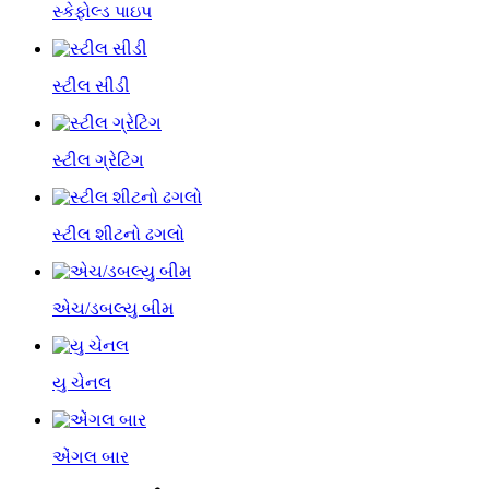
સ્કેફોલ્ડ પાઇપ
સ્ટીલ સીડી
સ્ટીલ ગ્રેટિંગ
સ્ટીલ શીટનો ઢગલો
એચ/ડબલ્યુ બીમ
યુ ચેનલ
એંગલ બાર