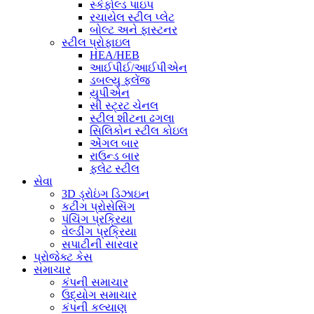
સ્કેફોલ્ડ પાઇપ
રચાયેલ સ્ટીલ પ્લેટ
બોલ્ટ અને ફાસ્ટનર
સ્ટીલ પ્રોફાઇલ
HEA/HEB
આઈપીઈ/આઈપીએન
ડબલ્યુ ફ્લેંજ
યુપીએન
સી સ્ટ્રટ ચેનલ
સ્ટીલ શીટના ઢગલા
સિલિકોન સ્ટીલ કોઇલ
એંગલ બાર
રાઉન્ડ બાર
ફ્લેટ સ્ટીલ
સેવા
3D ડ્રોઇંગ ડિઝાઇન
કટીંગ પ્રોસેસિંગ
પંચિંગ પ્રક્રિયા
વેલ્ડીંગ પ્રક્રિયા
સપાટીની સારવાર
પ્રોજેક્ટ કેસ
સમાચાર
કંપની સમાચાર
ઉદ્યોગ સમાચાર
કંપની કલ્યાણ