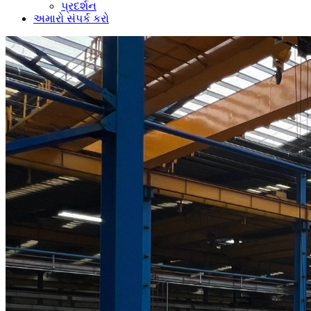
પ્રદર્શન
અમારો સંપર્ક કરો