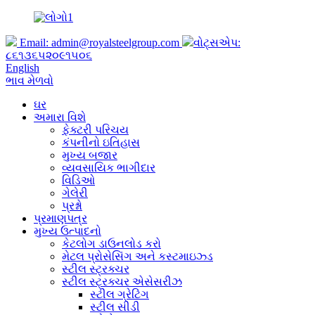
Email:
admin@royalsteelgroup.com
વોટ્સએપ:
૮૬૧૩૬૫૨૦૯૧૫૦૬
English
ભાવ મેળવો
ઘર
અમારા વિશે
ફેક્ટરી પરિચય
કંપનીનો ઇતિહાસ
મુખ્ય બજાર
વ્યવસાયિક ભાગીદાર
વિડિઓ
ગેલેરી
પ્રશ્નો
પ્રમાણપત્ર
મુખ્ય ઉત્પાદનો
કેટલોગ ડાઉનલોડ કરો
મેટલ પ્રોસેસિંગ અને કસ્ટમાઇઝ્ડ
સ્ટીલ સ્ટ્રક્ચર
સ્ટીલ સ્ટ્રક્ચર એસેસરીઝ
સ્ટીલ ગ્રેટિંગ
સ્ટીલ સીડી