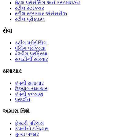
મેટલ પ્રોસેસિંગ અને કસ્ટમાઇઝ્ડ
સ્ટીલ સ્ટ્રક્ચર
સ્ટીલ સ્ટ્રક્ચર એસેસરીઝ
સ્ટીલ પ્રોફાઇલ
સેવા
કટીંગ પ્રોસેસિંગ
પંચિંગ પ્રક્રિયા
વેલ્ડીંગ પ્રક્રિયા
સપાટીની સારવાર
સમાચાર
કંપની સમાચાર
ઉદ્યોગ સમાચાર
કંપની કલ્યાણ
પ્રદર્શન
અમારા વિશે
ફેક્ટરી પરિચય
કંપનીનો ઇતિહાસ
મુખ્ય બજાર