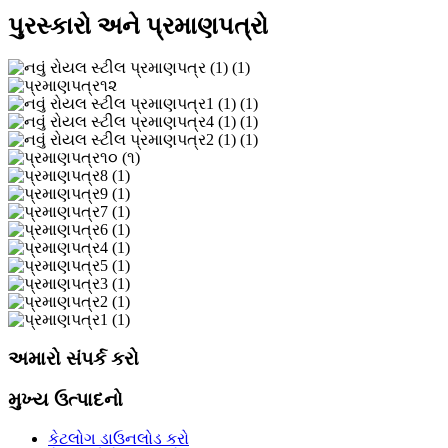
પુરસ્કારો અને પ્રમાણપત્રો
અમારો સંપર્ક કરો
મુખ્ય ઉત્પાદનો
કેટલોગ ડાઉનલોડ કરો