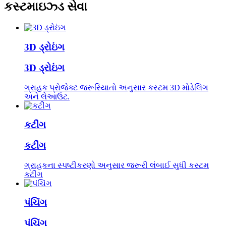
કસ્ટમાઇઝ્ડ સેવા
3D ડ્રોઇંગ
3D ડ્રોઇંગ
ગ્રાહક પ્રોજેક્ટ જરૂરિયાતો અનુસાર કસ્ટમ 3D મોડેલિંગ
અને લેઆઉટ.
કટીંગ
કટીંગ
ગ્રાહકના સ્પષ્ટીકરણો અનુસાર જરૂરી લંબાઈ સુધી કસ્ટમ
કટીંગ
પંચિંગ
પંચિંગ