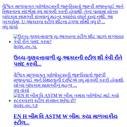
વૈશ્વિક માળખાગત પ્રોજેક્ટ્સની જરૂરિયાતો જરૂરી મજબૂતાઈ અને
સ્થિરતાના સંદર્ભમાં વધુ માંગણી કરતી હોવાથી, તેના પાયામાં યોગ્ય
બાંધકામ સામગ્રી રાખવાનું મહત્વ ક્યારેય વધારે રહ્યું નથી. આ
પ્રકારોમાં, U-આકારના સ્ટીલ શીટના ઢગલા સૌથી વધુ છે ...
વધુ વાંચો
૨૦૨૬-૦૬-૧૮
ઉચ્ચ-ગુણવત્તાવાળી યુ-આકારની સ્ટીલ શી કેવી રીતે
પસંદ કરવી...
વૈશ્વિક માળખાગત પ્રોજેક્ટ્સની જરૂરિયાતો જરૂરી
મજબૂતાઈ અને સ્થિરતાની દ્રષ્ટિએ વધુ માંગણી કરતી હોવાથી,
યોગ્ય બાંધકામ સામગ્રીનું મહત્વ ...
વધુ વાંચો
૨૦૨૬-૦૬-૧૭
EN H બીમ વિ ASTM W બીમ: કયા માળખાકીય
સ્ટીલ...