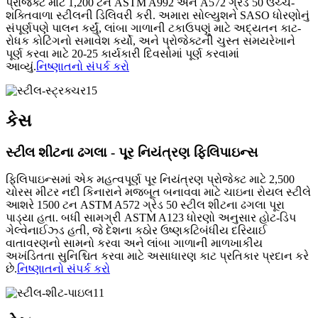
પ્રોજેક્ટ માટે 1,200 ટન ASTM A992 અને A572 ગ્રેડ 50 ઉચ્ચ-
શક્તિવાળા સ્ટીલની ડિલિવરી કરી. અમારા સોલ્યુશને SASO ધોરણોનું
સંપૂર્ણપણે પાલન કર્યું, લાંબા ગાળાની ટકાઉપણું માટે અદ્યતન કાટ-
રોધક કોટિંગનો સમાવેશ કર્યો, અને પ્રોજેક્ટની ચુસ્ત સમયરેખાને
પૂર્ણ કરવા માટે 20-25 કાર્યકારી દિવસોમાં પૂર્ણ કરવામાં
આવ્યું.
નિષ્ણાતનો સંપર્ક કરો
કેસ
સ્ટીલ શીટના ઢગલા - પૂર નિયંત્રણ ફિલિપાઇન્સ
ફિલિપાઇન્સમાં એક મહત્વપૂર્ણ પૂર નિયંત્રણ પ્રોજેક્ટ માટે 2,500
ચોરસ મીટર નદી કિનારાને મજબૂત બનાવવા માટે ચાઇના રોયલ સ્ટીલે
આશરે 1500 ટન ASTM A572 ગ્રેડ 50 સ્ટીલ શીટના ઢગલા પૂરા
પાડ્યા હતા. બધી સામગ્રી ASTM A123 ધોરણો અનુસાર હોટ-ડિપ
ગેલ્વેનાઈઝ્ડ હતી, જે દેશના કઠોર ઉષ્ણકટિબંધીય દરિયાઈ
વાતાવરણનો સામનો કરવા અને લાંબા ગાળાની માળખાકીય
અખંડિતતા સુનિશ્ચિત કરવા માટે અસાધારણ કાટ પ્રતિકાર પ્રદાન કરે
છે.
નિષ્ણાતનો સંપર્ક કરો