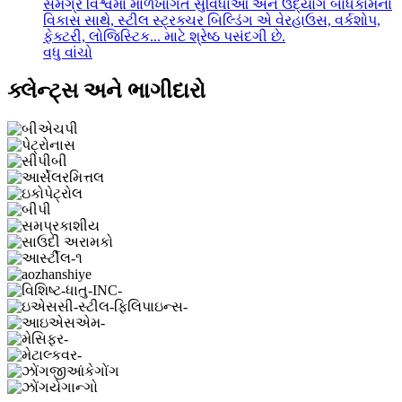
સમગ્ર વિશ્વમાં માળખાગત સુવિધાઓ અને ઉદ્યોગ બાંધકામના
વિકાસ સાથે, સ્ટીલ સ્ટ્રક્ચર બિલ્ડિંગ એ વેરહાઉસ, વર્કશોપ,
ફેક્ટરી, લોજિસ્ટિક... માટે શ્રેષ્ઠ પસંદગી છે.
વધુ વાંચો
ક્લેન્ટ્સ અને ભાગીદારો