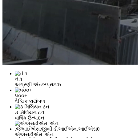
નં.૧
અગ્રણી એન્ટરપ્રાઇઝ
૫૦૦+
વૈશ્વિક કાર્યબળ
૩ મિલિયન ટન
વાર્ષિક ઉત્પાદન
એએસટીએમ .એન