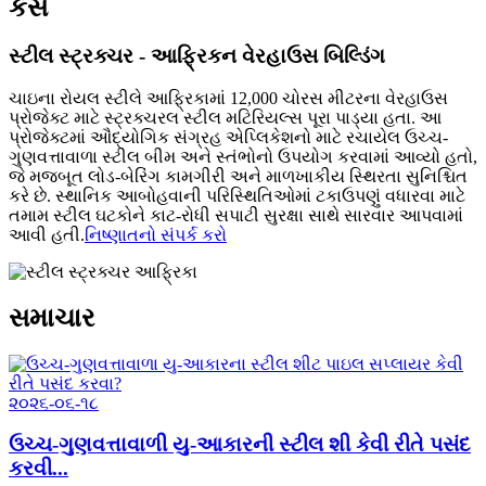
કેસ
સ્ટીલ સ્ટ્રક્ચર - આફ્રિકન વેરહાઉસ બિલ્ડિંગ
ચાઇના રોયલ સ્ટીલે આફ્રિકામાં 12,000 ચોરસ મીટરના વેરહાઉસ
પ્રોજેક્ટ માટે સ્ટ્રક્ચરલ સ્ટીલ મટિરિયલ્સ પૂરા પાડ્યા હતા. આ
પ્રોજેક્ટમાં ઔદ્યોગિક સંગ્રહ એપ્લિકેશનો માટે રચાયેલ ઉચ્ચ-
ગુણવત્તાવાળા સ્ટીલ બીમ અને સ્તંભોનો ઉપયોગ કરવામાં આવ્યો હતો,
જે મજબૂત લોડ-બેરિંગ કામગીરી અને માળખાકીય સ્થિરતા સુનિશ્ચિત
કરે છે. સ્થાનિક આબોહવાની પરિસ્થિતિઓમાં ટકાઉપણું વધારવા માટે
તમામ સ્ટીલ ઘટકોને કાટ-રોધી સપાટી સુરક્ષા સાથે સારવાર આપવામાં
આવી હતી.
નિષ્ણાતનો સંપર્ક કરો
સમાચાર
૨૦૨૬-૦૬-૧૮
ઉચ્ચ-ગુણવત્તાવાળી યુ-આકારની સ્ટીલ શી કેવી રીતે પસંદ
કરવી...