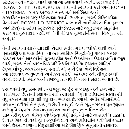
સ્ટેટ્સ અને ગ્વાટેમાલામાં શાખાઓ સ્થાપવામાં આવી, સત્તાવાર રીતે
ROYAL STEEL GROUP USA LLC ની સ્થાપના કરી અને ROYAL
GUATEMALA SA એજન્ટ સંસ્થાઓ મલેશિયા અને
કઝાકિસ્તાનમાં પણ ઉમેરવામાં આવી. 2026 માં, ગ્રુપે મેક્સિકોમાં
પેટાકંપની ROYAL LO. MEXICO શરૂ કરી અને કોસ્ટા રિકા (મધ્ય
અમેરિકા) માં સ્ટીલ સ્ટ્રક્ચર પ્રોજેક્ટ્સ માટે વ્યૂહાત્મક સહયોગ
કરાર પર હસ્તાક્ષર કર્યા, જે તેની વૈશ્વિક હાજરીને સતત વિસ્તૃત કરી
રહ્યું છે.
તેની સ્થાપના થઈ ત્યારથી, રોયલ સ્ટીલ ગ્રુપ "લોકો-લક્ષી અને
પ્રામાણિકતા-આધારિત" ના વ્યવસાયિક સિદ્ધાંતોનું પાલન કરે છે.
ડોકટરો અને માસ્ટર્સની મુખ્ય ટીમ અને ઉદ્યોગના ઉચ્ચ વર્ગના જૂથ
સાથે, ગ્રુપ તેની વાસ્તવિક પરિસ્થિતિ સાથે અદ્યતન માહિતી
ટેકનોલોજી, વ્યવસ્થાપન પદ્ધતિઓ અને દેશ અને વિદેશના
ઓપરેશનલ અનુભવને એકીકૃત કરે છે, જે બજારની તીવ્ર સ્પર્ધા
વચ્ચે ઝડપી, સ્થિર અને મજબૂત ટકાઉ વિકાસને સક્ષમ બનાવે છે.
દસ વર્ષથી વધુ સમયથી, આ જૂથ જાહેર કલ્યાણ અને દાન માટે
પ્રતિબદ્ધ છે. તેની સ્થાપના થઈ ત્યારથી, તેણે 8 મિલિયન RMB થી
વધુ રકમ સાથે 100 થી વધુ દાન આપ્યા છે. આમાં ગંભીર બીમારીઓ
ધરાવતા દર્દીઓને સહાય, ગરીબી નાબૂદી અને ગૃહનગરના પુનર્જીવન
માટે કૃષિ સહાય, રોગચાળાગ્રસ્ત અને પૂરગ્રસ્ત વિસ્તારોમાં
સામગ્રીનું દાન, વંચિત કોલેજના વિદ્યાર્થીઓ માટે નાણાકીય સહાય,
ઉત્તરપશ્ચિમ ચીનમાં હોપ સ્કૂલોને દાન અને ડાલિયાંગ પર્વતોમાં મધ્યમ
અને ઉચ્ચ શાળાના વિદ્યાર્થીઓ માટે શૈક્ષણિક સહાયનો સમાવેશ