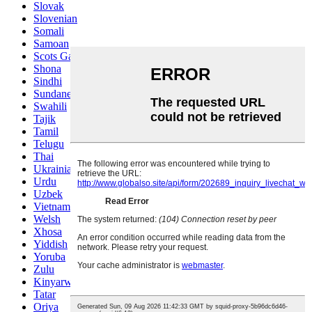
Slovak
Slovenian
Somali
Samoan
Scots Gaelic
Shona
Sindhi
Sundanese
Swahili
Tajik
Tamil
Telugu
Thai
Ukrainian
Urdu
Uzbek
Vietnamese
Welsh
Xhosa
Yiddish
Yoruba
Zulu
Kinyarwanda
Tatar
Oriya