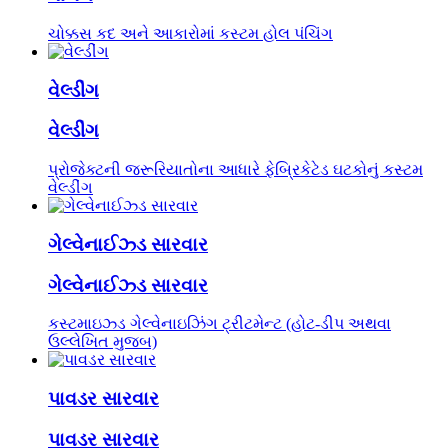
ચોક્કસ કદ અને આકારોમાં કસ્ટમ હોલ પંચિંગ
વેલ્ડીંગ
વેલ્ડીંગ
પ્રોજેક્ટની જરૂરિયાતોના આધારે ફેબ્રિકેટેડ ઘટકોનું કસ્ટમ
વેલ્ડીંગ
ગેલ્વેનાઈઝ્ડ સારવાર
ગેલ્વેનાઈઝ્ડ સારવાર
કસ્ટમાઇઝ્ડ ગેલ્વેનાઇઝિંગ ટ્રીટમેન્ટ (હોટ-ડીપ અથવા
ઉલ્લેખિત મુજબ)
પાવડર સારવાર
પાવડર સારવાર