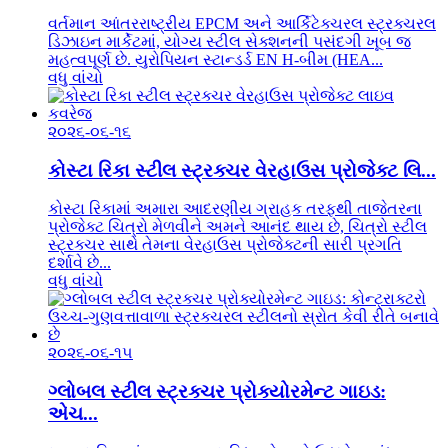
વર્તમાન આંતરરાષ્ટ્રીય EPCM અને આર્કિટેક્ચરલ સ્ટ્રક્ચરલ
ડિઝાઇન માર્કેટમાં, યોગ્ય સ્ટીલ સેક્શનની પસંદગી ખૂબ જ
મહત્વપૂર્ણ છે. યુરોપિયન સ્ટાન્ડર્ડ EN H-બીમ (HEA...
વધુ વાંચો
૨૦૨૬-૦૬-૧૬
કોસ્ટા રિકા સ્ટીલ સ્ટ્રક્ચર વેરહાઉસ પ્રોજેક્ટ લિ...
કોસ્ટા રિકામાં અમારા આદરણીય ગ્રાહક તરફથી તાજેતરના
પ્રોજેક્ટ ચિત્રો મેળવીને અમને આનંદ થાય છે, ચિત્રો સ્ટીલ
સ્ટ્રક્ચર સાથે તેમના વેરહાઉસ પ્રોજેક્ટની સારી પ્રગતિ
દર્શાવે છે...
વધુ વાંચો
૨૦૨૬-૦૬-૧૫
ગ્લોબલ સ્ટીલ સ્ટ્રક્ચર પ્રોક્યોરમેન્ટ ગાઇડ:
એચ...