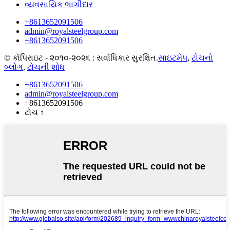
વ્યવસાયિક ભાગીદાર
+8613652091506
admin@royalsteelgroup.com
+8613652091506
© કૉપિરાઇટ - ૨૦૧૦-૨૦૨૬ : સર્વાધિકાર સુરક્ષિત.
સાઇટમેપ
,
ટોચનો
બ્લોગ
,
ટોચની શોધ
+8613652091506
admin@royalsteelgroup.com
+8613652091506
ટોચ
↑