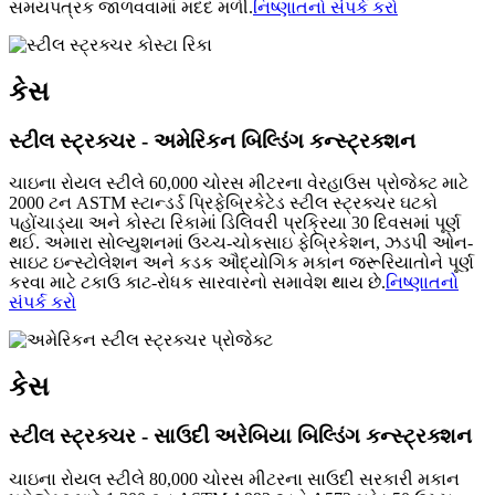
સમયપત્રક જાળવવામાં મદદ મળી.
નિષ્ણાતનો સંપર્ક કરો
કેસ
સ્ટીલ સ્ટ્રક્ચર - અમેરિકન બિલ્ડિંગ કન્સ્ટ્રક્શન
ચાઇના રોયલ સ્ટીલે 60,000 ચોરસ મીટરના વેરહાઉસ પ્રોજેક્ટ માટે
2000 ટન ASTM સ્ટાન્ડર્ડ પ્રિફેબ્રિકેટેડ સ્ટીલ સ્ટ્રક્ચર ઘટકો
પહોંચાડ્યા અને કોસ્ટા રિકામાં ડિલિવરી પ્રક્રિયા 30 દિવસમાં પૂર્ણ
થઈ. અમારા સોલ્યુશનમાં ઉચ્ચ-ચોકસાઇ ફેબ્રિકેશન, ઝડપી ઓન-
સાઇટ ઇન્સ્ટોલેશન અને કડક ઔદ્યોગિક મકાન જરૂરિયાતોને પૂર્ણ
કરવા માટે ટકાઉ કાટ-રોધક સારવારનો સમાવેશ થાય છે.
નિષ્ણાતનો
સંપર્ક કરો
કેસ
સ્ટીલ સ્ટ્રક્ચર - સાઉદી અરેબિયા બિલ્ડિંગ કન્સ્ટ્રક્શન
ચાઇના રોયલ સ્ટીલે 80,000 ચોરસ મીટરના સાઉદી સરકારી મકાન