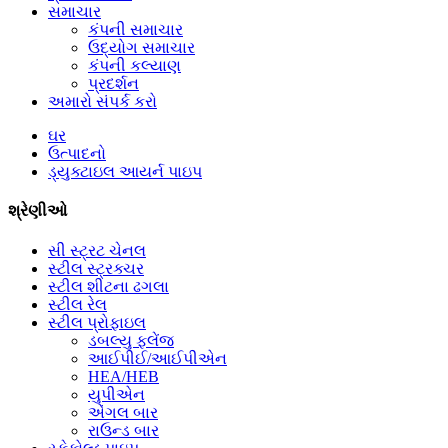
સમાચાર
કંપની સમાચાર
ઉદ્યોગ સમાચાર
કંપની કલ્યાણ
પ્રદર્શન
અમારો સંપર્ક કરો
ઘર
ઉત્પાદનો
ડ્યુક્ટાઇલ આયર્ન પાઇપ
શ્રેણીઓ
સી સ્ટ્રટ ચેનલ
સ્ટીલ સ્ટ્રક્ચર
સ્ટીલ શીટના ઢગલા
સ્ટીલ રેલ
સ્ટીલ પ્રોફાઇલ
ડબલ્યુ ફ્લેંજ
આઈપીઈ/આઈપીએન
HEA/HEB
યુપીએન
એંગલ બાર
રાઉન્ડ બાર