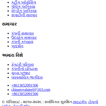
કટીંગ પ્રોસેસિંગ
પંચિંગ પ્રક્રિયા
વેલ્ડીંગ પ્રક્રિયા
સપાટીની સારવાર
સમાચાર
કંપની સમાચાર
ઉદ્યોગ સમાચાર
કંપની કલ્યાણ
પ્રદર્શન
અમારા વિશે
ફેક્ટરી પરિચય
કંપનીનો ઇતિહાસ
મુખ્ય બજાર
વ્યવસાયિક ભાગીદાર
+8613652091506
chinaroyalsteel@163.com
+8613652091506
© કૉપિરાઇટ - ૨૦૧૦-૨૦૨૬ : સર્વાધિકાર સુરક્ષિત.
સાઇટમેપ
,
ટોચનો