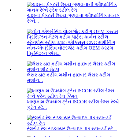
ચાઇના ફેક્ટરી ઉચ્ચ ગુણવત્તા ઔદ્યોગિક માનક
રેલ્વે...
નોન-એબ્રેસિવ વોટરજેટ કટીંગ OEM કસ્ટમ
પ્રિસિઝન એમ...
લેસર ડાઇ કટીંગ મશીન ફાઇબર લેસર કટીંગ
મશીન...
ખાણકામ ઉપયોગ ટ્રેન ISCOR સ્ટીલ રેલ્સ રેલ્વે
ક્રેન સ્ટે...
રેલરોડ રેલ સપ્લાયર ઉત્પાદક JIS સ્ટાન્ડર્ડ સ્ટે...