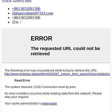
બ્લોગ
,
ટોચની શોધ
+8613652091506
chinaroyalsteel@163.com
+8613652091506
ટોચ
↑