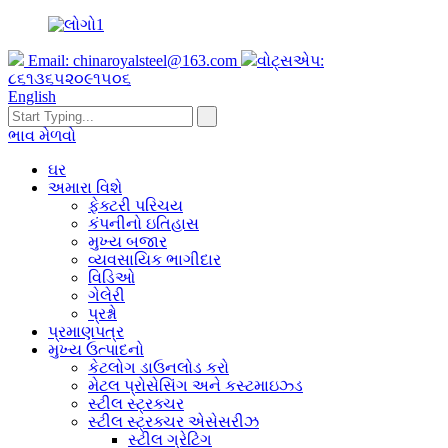
Email:
chinaroyalsteel@163.com
વોટ્સએપ:
૮૬૧૩૬૫૨૦૯૧૫૦૬
English
ભાવ મેળવો
ઘર
અમારા વિશે
ફેક્ટરી પરિચય
કંપનીનો ઇતિહાસ
મુખ્ય બજાર
વ્યવસાયિક ભાગીદાર
વિડિઓ
ગેલેરી
પ્રશ્નો
પ્રમાણપત્ર
મુખ્ય ઉત્પાદનો
કેટલોગ ડાઉનલોડ કરો
મેટલ પ્રોસેસિંગ અને કસ્ટમાઇઝ્ડ
સ્ટીલ સ્ટ્રક્ચર
સ્ટીલ સ્ટ્રક્ચર એસેસરીઝ
સ્ટીલ ગ્રેટિંગ