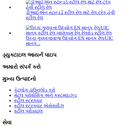
ડીઆઈએન સ્ટાન્ડર્ડ સ્ટીલ રેલ માટે રેલ ટ્રેક હેવી
સ્ટીલ રેલ
ઉચ્ચ ગુણવત્તાવાળા ઉદ્યોગ EN માનક રેલ/UIC
માનક...
ડ્યુક્ટાઇલ આયર્ન પાઇપ
અમારો સંપર્ક કરો
મુખ્ય ઉત્પાદનો
કેટલોગ ડાઉનલોડ કરો
મેટલ પ્રોસેસિંગ અને કસ્ટમાઇઝ્ડ
સ્ટીલ સ્ટ્રક્ચર
સ્ટીલ સ્ટ્રક્ચર એસેસરીઝ
સ્ટીલ પ્રોફાઇલ
સેવા