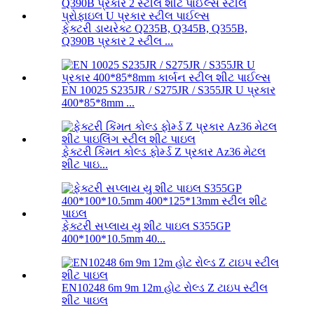
ફેક્ટરી ડાયરેક્ટ Q235B, Q345B, Q355B,
Q390B પ્રકાર 2 સ્ટીલ ...
EN 10025 S235JR / S275JR / S355JR U પ્રકાર
400*85*8mm ...
ફેક્ટરી કિંમત કોલ્ડ ફોર્મ્ડ Z પ્રકાર Az36 મેટલ
શીટ પાઇ...
ફેક્ટરી સપ્લાય યુ શીટ પાઇલ S355GP
400*100*10.5mm 40...
EN10248 6m 9m 12m હોટ રોલ્ડ Z ટાઇપ સ્ટીલ
શીટ પાઇલ