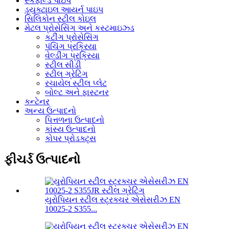
સ્કેફોલ્ડ પાઇપ
ડ્યુક્ટાઇલ આયર્ન પાઇપ
સિલિકોન સ્ટીલ કોઇલ
મેટલ પ્રોસેસિંગ અને કસ્ટમાઇઝ્ડ
કટીંગ પ્રોસેસિંગ
પંચિંગ પ્રક્રિયા
વેલ્ડીંગ પ્રક્રિયા
સ્ટીલ સીડી
સ્ટીલ ગ્રેટિંગ
રચાયેલ સ્ટીલ પ્લેટ
બોલ્ટ અને ફાસ્ટનર
કન્ટેનર
અન્ય ઉત્પાદનો
પિત્તળના ઉત્પાદનો
કાંસ્ય ઉત્પાદનો
કોપર પ્રોડક્ટ્સ
ફીચર્ડ ઉત્પાદનો
યુરોપિયન સ્ટીલ સ્ટ્રક્ચર એસેસરીઝ EN
10025-2 S355...