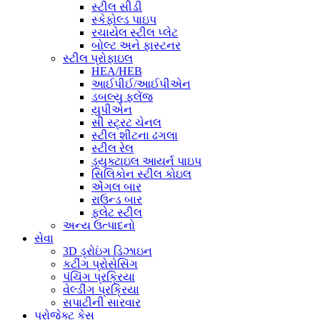
સ્ટીલ સીડી
સ્કેફોલ્ડ પાઇપ
રચાયેલ સ્ટીલ પ્લેટ
બોલ્ટ અને ફાસ્ટનર
સ્ટીલ પ્રોફાઇલ
HEA/HEB
આઈપીઈ/આઈપીએન
ડબલ્યુ ફ્લેંજ
યુપીએન
સી સ્ટ્રટ ચેનલ
સ્ટીલ શીટના ઢગલા
સ્ટીલ રેલ
ડ્યુક્ટાઇલ આયર્ન પાઇપ
સિલિકોન સ્ટીલ કોઇલ
એંગલ બાર
રાઉન્ડ બાર
ફ્લેટ સ્ટીલ
અન્ય ઉત્પાદનો
સેવા
3D ડ્રોઇંગ ડિઝાઇન
કટીંગ પ્રોસેસિંગ
પંચિંગ પ્રક્રિયા
વેલ્ડીંગ પ્રક્રિયા
સપાટીની સારવાર
પ્રોજેક્ટ કેસ