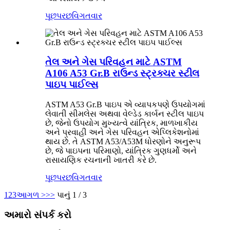
પૂછપરછ
વિગતવાર
તેલ અને ગેસ પરિવહન માટે ASTM
A106 A53 Gr.B રાઉન્ડ સ્ટ્રક્ચર સ્ટીલ
પાઇપ પાઈલ્સ
ASTM A53 Gr.B પાઇપ એ વ્યાપકપણે ઉપયોગમાં
લેવાતી સીમલેસ અથવા વેલ્ડેડ કાર્બન સ્ટીલ પાઇપ
છે, જેનો ઉપયોગ મુખ્યત્વે યાંત્રિક, માળખાકીય
અને પ્રવાહી અને ગેસ પરિવહન એપ્લિકેશનોમાં
થાય છે. તે ASTM A53/A53M ધોરણોને અનુરૂપ
છે, જે પાઇપના પરિમાણો, યાંત્રિક ગુણધર્મો અને
રાસાયણિક રચનાની ખાતરી કરે છે.
પૂછપરછ
વિગતવાર
1
2
3
આગળ >
>>
પાનું 1 / 3
અમારો સંપર્ક કરો