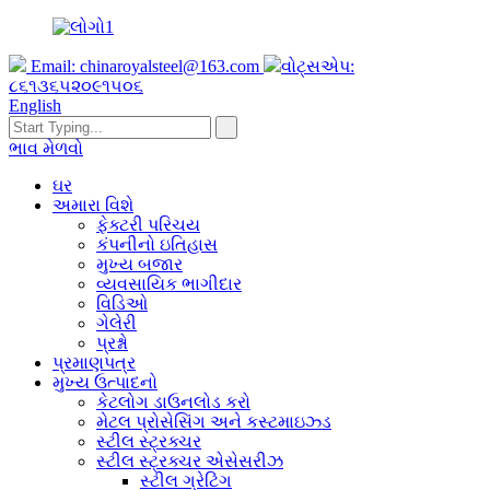
Email:
chinaroyalsteel@163.com
વોટ્સએપ:
૮૬૧૩૬૫૨૦૯૧૫૦૬
English
ભાવ મેળવો
ઘર
અમારા વિશે
ફેક્ટરી પરિચય
કંપનીનો ઇતિહાસ
મુખ્ય બજાર
વ્યવસાયિક ભાગીદાર
વિડિઓ
ગેલેરી
પ્રશ્નો
પ્રમાણપત્ર
મુખ્ય ઉત્પાદનો
કેટલોગ ડાઉનલોડ કરો
મેટલ પ્રોસેસિંગ અને કસ્ટમાઇઝ્ડ
સ્ટીલ સ્ટ્રક્ચર
સ્ટીલ સ્ટ્રક્ચર એસેસરીઝ
સ્ટીલ ગ્રેટિંગ