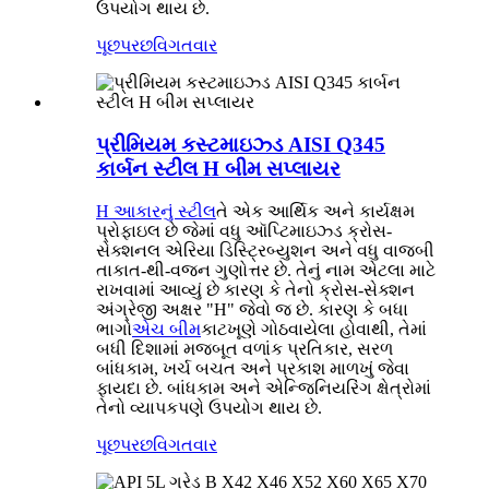
ઉપયોગ થાય છે.
પૂછપરછ
વિગતવાર
પ્રીમિયમ કસ્ટમાઇઝ્ડ AISI Q345
કાર્બન સ્ટીલ H બીમ સપ્લાયર
H આકારનું સ્ટીલ
તે એક આર્થિક અને કાર્યક્ષમ
પ્રોફાઇલ છે જેમાં વધુ ઑપ્ટિમાઇઝ્ડ ક્રોસ-
સેક્શનલ એરિયા ડિસ્ટ્રિબ્યુશન અને વધુ વાજબી
તાકાત-થી-વજન ગુણોત્તર છે. તેનું નામ એટલા માટે
રાખવામાં આવ્યું છે કારણ કે તેનો ક્રોસ-સેક્શન
અંગ્રેજી અક્ષર "H" જેવો જ છે. કારણ કે બધા
ભાગો
એચ બીમ
કાટખૂણે ગોઠવાયેલા હોવાથી, તેમાં
બધી દિશામાં મજબૂત વળાંક પ્રતિકાર, સરળ
બાંધકામ, ખર્ચ બચત અને પ્રકાશ માળખું જેવા
ફાયદા છે. બાંધકામ અને એન્જિનિયરિંગ ક્ષેત્રોમાં
તેનો વ્યાપકપણે ઉપયોગ થાય છે.
પૂછપરછ
વિગતવાર