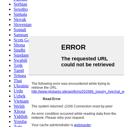
Serbian
Sesotho
Sinhala
Slovak
Slovenian
Somali
Samoan
Scots Gaelic
Shona
Sindhi
Sundanese
Swahili
Tajik
Tamil
Telugu
Thai
Ukrainian
Urdu
Uzbek
Vietnamese
Welsh
Xhosa
Yiddish
Yoruba
Zulu