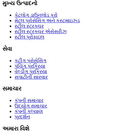
મુખ્ય ઉત્પાદનો
કેટલોગ ડાઉનલોડ કરો
મેટલ પ્રોસેસિંગ અને કસ્ટમાઇઝ્ડ
સ્ટીલ સ્ટ્રક્ચર
સ્ટીલ સ્ટ્રક્ચર એસેસરીઝ
સ્ટીલ પ્રોફાઇલ
સેવા
કટીંગ પ્રોસેસિંગ
પંચિંગ પ્રક્રિયા
વેલ્ડીંગ પ્રક્રિયા
સપાટીની સારવાર
સમાચાર
કંપની સમાચાર
ઉદ્યોગ સમાચાર
કંપની કલ્યાણ
પ્રદર્શન
અમારા વિશે