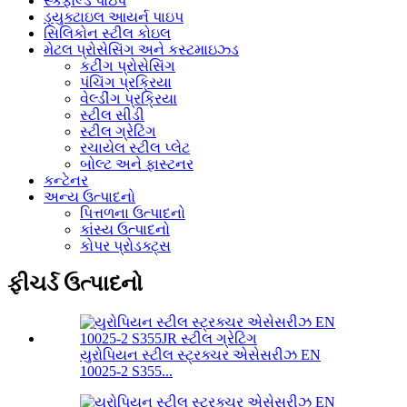
સ્કેફોલ્ડ પાઇપ
ડ્યુક્ટાઇલ આયર્ન પાઇપ
સિલિકોન સ્ટીલ કોઇલ
મેટલ પ્રોસેસિંગ અને કસ્ટમાઇઝ્ડ
કટીંગ પ્રોસેસિંગ
પંચિંગ પ્રક્રિયા
વેલ્ડીંગ પ્રક્રિયા
સ્ટીલ સીડી
સ્ટીલ ગ્રેટિંગ
રચાયેલ સ્ટીલ પ્લેટ
બોલ્ટ અને ફાસ્ટનર
કન્ટેનર
અન્ય ઉત્પાદનો
પિત્તળના ઉત્પાદનો
કાંસ્ય ઉત્પાદનો
કોપર પ્રોડક્ટ્સ
ફીચર્ડ ઉત્પાદનો
યુરોપિયન સ્ટીલ સ્ટ્રક્ચર એસેસરીઝ EN
10025-2 S355...