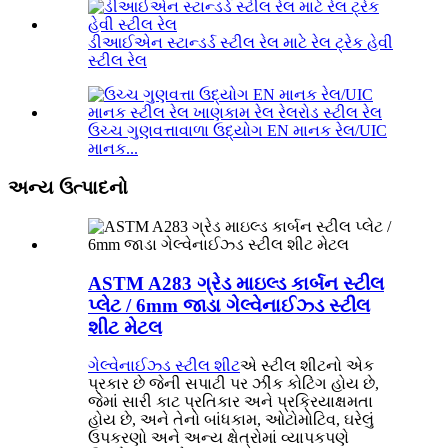
ડીઆઈએન સ્ટાન્ડર્ડ સ્ટીલ રેલ માટે રેલ ટ્રેક હેવી
સ્ટીલ રેલ
ઉચ્ચ ગુણવત્તાવાળા ઉદ્યોગ EN માનક રેલ/UIC
માનક...
અન્ય ઉત્પાદનો
ASTM A283 ગ્રેડ માઇલ્ડ કાર્બન સ્ટીલ
પ્લેટ / 6mm જાડા ગેલ્વેનાઈઝ્ડ સ્ટીલ
શીટ મેટલ
ગેલ્વેનાઈઝ્ડ સ્ટીલ શીટ
એ સ્ટીલ શીટનો એક
પ્રકાર છે જેની સપાટી પર ઝીંક કોટિંગ હોય છે,
જેમાં સારી કાટ પ્રતિકાર અને પ્રક્રિયાક્ષમતા
હોય છે, અને તેનો બાંધકામ, ઓટોમોટિવ, ઘરેલું
ઉપકરણો અને અન્ય ક્ષેત્રોમાં વ્યાપકપણે