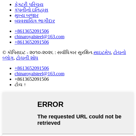
ફેક્ટરી પરિચય
કંપનીનો ઇતિહાસ
મુખ્ય બજાર
વ્યવસાયિક ભાગીદાર
+8613652091506
chinaroyalsteel@163.com
+8613652091506
© કૉપિરાઇટ - ૨૦૧૦-૨૦૨૬ : સર્વાધિકાર સુરક્ષિત.
સાઇટમેપ
,
ટોચનો
બ્લોગ
,
ટોચની શોધ
+8613652091506
chinaroyalsteel@163.com
+8613652091506
ટોચ
↑