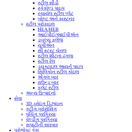
સ્ટીલ સીડી
સ્કેફોલ્ડ પાઇપ
રચાયેલ સ્ટીલ પ્લેટ
બોલ્ટ અને ફાસ્ટનર
સ્ટીલ પ્રોફાઇલ
HEA/HEB
આઈપીઈ/આઈપીએન
ડબલ્યુ ફ્લેંજ
યુપીએન
સી સ્ટ્રટ ચેનલ
સ્ટીલ શીટના ઢગલા
સ્ટીલ રેલ
ડ્યુક્ટાઇલ આયર્ન પાઇપ
સિલિકોન સ્ટીલ કોઇલ
એંગલ બાર
રાઉન્ડ બાર
ફ્લેટ સ્ટીલ
અન્ય ઉત્પાદનો
સેવા
3D ડ્રોઇંગ ડિઝાઇન
કટીંગ પ્રોસેસિંગ
પંચિંગ પ્રક્રિયા
વેલ્ડીંગ પ્રક્રિયા
સપાટીની સારવાર
પ્રોજેક્ટ કેસ