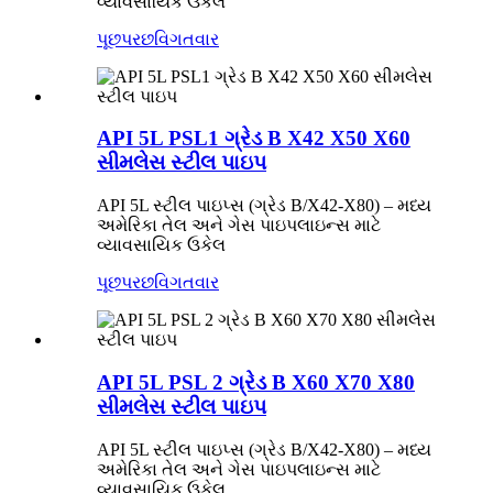
વ્યાવસાયિક ઉકેલ
પૂછપરછ
વિગતવાર
API 5L PSL1 ગ્રેડ B X42 X50 X60
સીમલેસ સ્ટીલ પાઇપ
API 5L સ્ટીલ પાઇપ્સ (ગ્રેડ B/X42-X80) – મધ્ય
અમેરિકા તેલ અને ગેસ પાઇપલાઇન્સ માટે
વ્યાવસાયિક ઉકેલ
પૂછપરછ
વિગતવાર
API 5L PSL 2 ગ્રેડ B X60 X70 X80
સીમલેસ સ્ટીલ પાઇપ
API 5L સ્ટીલ પાઇપ્સ (ગ્રેડ B/X42-X80) – મધ્ય
અમેરિકા તેલ અને ગેસ પાઇપલાઇન્સ માટે
વ્યાવસાયિક ઉકેલ