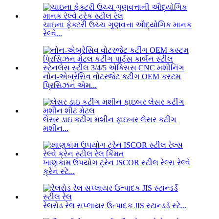
ચાઇના ફેક્ટરી ઉચ્ચ ગુણવત્તા ઔદ્યોગિક માનક
રેલ્વે...
નોન-એબ્રેસિવ વોટરજેટ કટીંગ OEM કસ્ટમ
પ્રિસિઝન એમ...
લેસર ડાઇ કટીંગ મશીન ફાઇબર લેસર કટીંગ
મશીન...
ખાણકામ ઉપયોગ ટ્રેન ISCOR સ્ટીલ રેલ્સ રેલ્વે
ક્રેન સ્ટે...
રેલરોડ રેલ સપ્લાયર ઉત્પાદક JIS સ્ટાન્ડર્ડ સ્ટે...