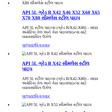
API 5L ગ્રેડ B X42 X46 X52 X60 X65
X70 X80 સીમલેસ સ્ટીલ પાઇપ
API 5L સ્ટીલ પાઇપ્સ (ગ્રેડ B/X42-X80) – મધ્ય
અમેરિકા તેલ અને ગેસ પાઇપલાઇન્સ માટે
વ્યાવસાયિક ઉકેલ
પૂછપરછ
વિગતવાર
API 5L ગ્રેડ B X42 સીમલેસ સ્ટીલ
પાઇપ
API 5L સ્ટીલ પાઇપ્સ (ગ્રેડ B/X42-X80) – મધ્ય
અમેરિકા તેલ અને ગેસ પાઇપલાઇન્સ માટે
વ્યાવસાયિક ઉકેલ
પૂછપરછ
વિગતવાર