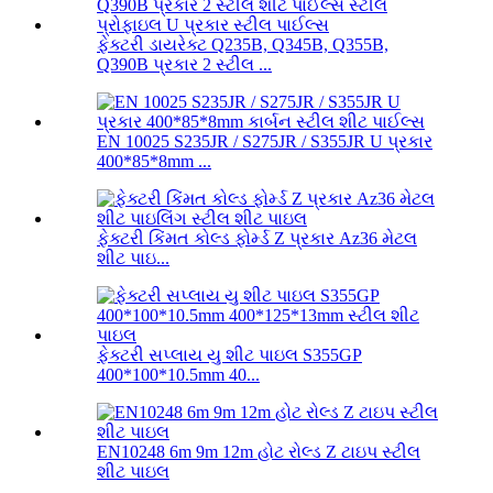
ફેક્ટરી ડાયરેક્ટ Q235B, Q345B, Q355B,
Q390B પ્રકાર 2 સ્ટીલ ...
EN 10025 S235JR / S275JR / S355JR U પ્રકાર
400*85*8mm ...
ફેક્ટરી કિંમત કોલ્ડ ફોર્મ્ડ Z પ્રકાર Az36 મેટલ
શીટ પાઇ...
ફેક્ટરી સપ્લાય યુ શીટ પાઇલ S355GP
400*100*10.5mm 40...
EN10248 6m 9m 12m હોટ રોલ્ડ Z ટાઇપ સ્ટીલ
શીટ પાઇલ