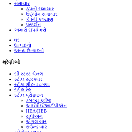
સમાચાર
કંપની સમાચાર
ઉદ્યોગ સમાચાર
કંપની કલ્યાણ
પ્રદર્શન
અમારો સંપર્ક કરો
ઘર
ઉત્પાદનો
અન્ય ઉત્પાદનો
શ્રેણીઓ
સી સ્ટ્રટ ચેનલ
સ્ટીલ સ્ટ્રક્ચર
સ્ટીલ શીટના ઢગલા
સ્ટીલ રેલ
સ્ટીલ પ્રોફાઇલ
ડબલ્યુ ફ્લેંજ
આઈપીઈ/આઈપીએન
HEA/HEB
યુપીએન
એંગલ બાર
રાઉન્ડ બાર